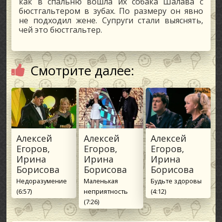
как в спальню вошла их собака Шалава с
бюстгальтером в зубах. По размеру он явно
не подходил жене. Супруги стали выяснять,
чей это бюстгальтер.
Смотрите далее:
Алексей
Алексей
Алексей
Егоров,
Егоров,
Егоров,
Ирина
Ирина
Ирина
Борисова
Борисова
Борисова
Недоразумение
Маленькая
Будьте здоровы
(6:57)
неприятность
(4:12)
(7:26)