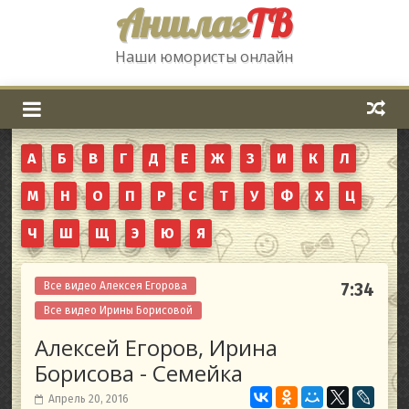
Аншлаг
ТВ
Наши юмористы онлайн
А
Б
В
Г
Д
Е
Ж
З
И
К
Л
М
Н
О
П
Р
С
Т
У
Ф
Х
Ц
Ч
Ш
Щ
Э
Ю
Я
Все видео Алексея Егорова
7:34
Все видео Ирины Борисовой
Алексей Егоров, Ирина
Борисова - Семейка
Апрель 20, 2016