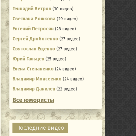
Геннадий Ветров
(30 видео)
Светлана Рожкова
(29 видео)
Евгений Петросян
(28 видео)
Сергей Дроботенко
(27 видео)
Святослав Ещенко
(27 видео)
Юрий Гальцев
(25 видео)
Елена Степаненко
(24 видео)
Владимир Моисеенко
(24 видео)
Владимир Данилец
(22 видео)
Все юмористы
Последние видео