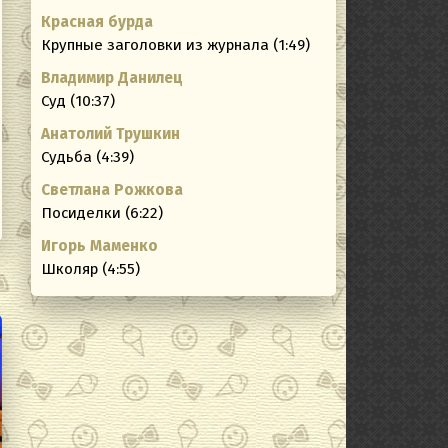
Красная бурда
ating
Крупные заголовки из журнала (1:49)
Владимир Данилец
Суд (10:37)
Анатолий Трушкин
Судьба (4:39)
Светлана Рожкова
Посиделки (6:22)
Игорь Маменко
Школяр (4:55)