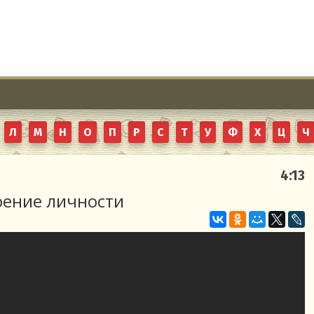
Л
М
Н
О
П
Р
С
Т
У
Ф
Х
Ц
Ч
4:13
оение личности