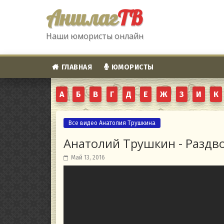
Аншлаг
ТВ
Наши юмористы онлайн
ГЛАВНАЯ
ЮМОРИСТЫ
А
Б
В
Г
Д
Е
Ж
З
И
К
Все видео Анатолия Трушкина
Анатолий Трушкин - Раздв
Май 13, 2016