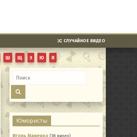
СЛУЧАЙНОЕ ВИДЕО
Ш
Щ
Э
Ю
Я
Юмористы
Игорь Маменко
(38 видео)