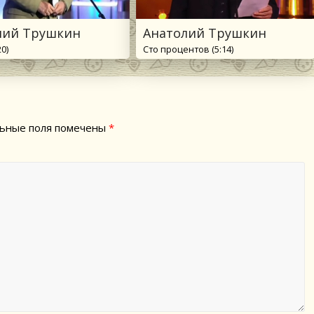
лий Трушкин
Анатолий Трушкин
20)
Сто процентов (5:14)
ьные поля помечены
*