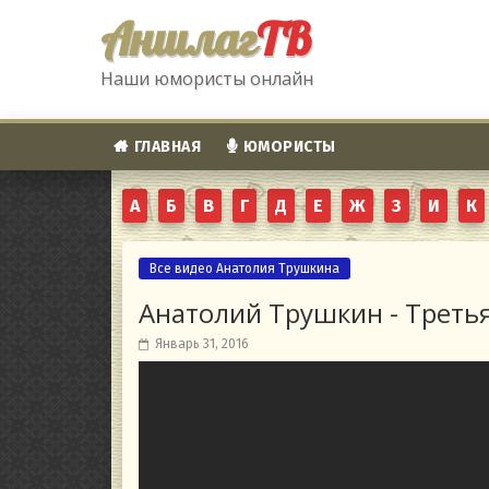
Аншлаг
ТВ
Наши юмористы онлайн
ГЛАВНАЯ
ЮМОРИСТЫ
А
Б
В
Г
Д
Е
Ж
З
И
К
Все видео Анатолия Трушкина
Анатолий Трушкин - Третья
Январь 31, 2016