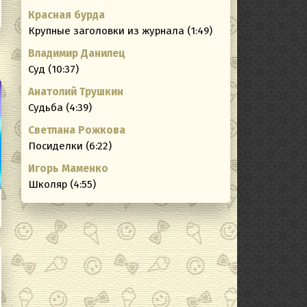
Красная бурда
Крупные заголовки из журнала (1:49)
Владимир Данилец
Суд (10:37)
Анатолий Трушкин
Судьба (4:39)
Светлана Рожкова
Посиделки (6:22)
Игорь Маменко
Школяр (4:55)