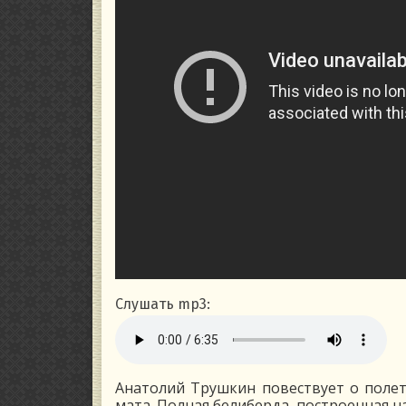
Слушать mp3:
Анатолий Трушкин повествует о полете
мата. Полная белиберда, построенная н