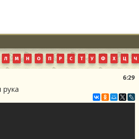
Л
М
Н
О
П
Р
С
Т
У
Ф
Х
Ц
Ч
6:29
 рука