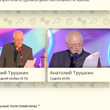
лий Трушкин
Анатолий Трушкин
дной любви (9:15)
Судьба (4:39)
ьные поля помечены
*