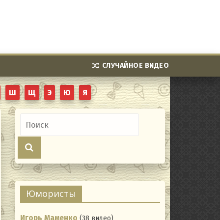
СЛУЧАЙНОЕ ВИДЕО
Ш
Щ
Э
Ю
Я
Юмористы
Игорь Маменко
(38 видео)