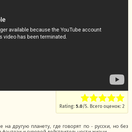
Rate this item:
Submit R
Rating:
5.0
/5. Всего оценок: 2
 на другую планету, где говорят по - русски, но без
а фэнтези и суровой действительности жизни.