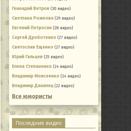
Геннадий Ветров
(30 видео)
Светлана Рожкова
(29 видео)
Евгений Петросян
(28 видео)
Сергей Дроботенко
(27 видео)
Святослав Ещенко
(27 видео)
Юрий Гальцев
(25 видео)
Елена Степаненко
(24 видео)
Владимир Моисеенко
(24 видео)
Владимир Данилец
(22 видео)
Все юмористы
ating
Последние видео