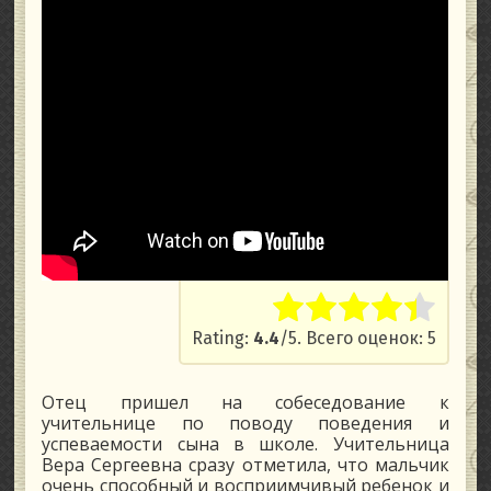
Rate this item:
Submit Rati
Rating:
4.4
/5. Всего оценок: 5
Отец пришел на собеседование к
учительнице по поводу поведения и
успеваемости сына в школе. Учительница
Вера Сергеевна сразу отметила, что мальчик
очень способный и восприимчивый ребенок и