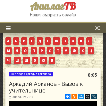
Аншлаг
ТВ
Наши юмористы онлайн
А
Б
В
Г
Д
Е
Ж
З
И
К
Л
М
Н
О
П
Р
С
Т
У
Ф
Х
Ц
Ч
Ш
Щ
Э
Ю
Я
Все видео Аркадия Арканова
8:05
Аркадий Арканов - Вызов к
учительнице
Апрель 19, 2016