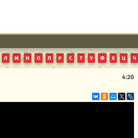
Л
М
Н
О
П
Р
С
Т
У
Ф
Х
Ц
Ч
4:20