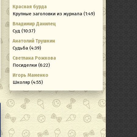
Красная бурда
ating
Крупные заголовки из журнала (1:49)
Владимир Данилец
Суд (10:37)
Анатолий Трушкин
Судьба (4:39)
Светлана Рожкова
Посиделки (6:22)
Игорь Маменко
Школяр (4:55)