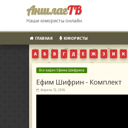
Аншлаг
ТВ
Наши юмористы онлайн
ГЛАВНАЯ
ЮМОРИСТЫ
А
Б
В
Г
Д
Е
Ж
З
И
К
Все видео Ефима Шифрина
Ефим Шифрин - Комплект
Апрель 13, 2016