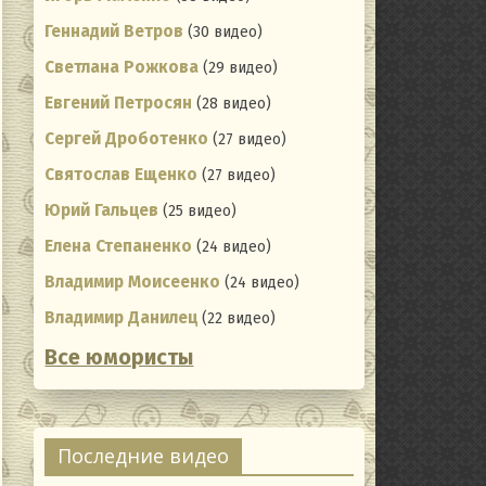
Геннадий Ветров
(30 видео)
Светлана Рожкова
(29 видео)
Евгений Петросян
(28 видео)
Сергей Дроботенко
(27 видео)
Святослав Ещенко
(27 видео)
Юрий Гальцев
(25 видео)
Елена Степаненко
(24 видео)
Владимир Моисеенко
(24 видео)
Владимир Данилец
(22 видео)
Все юмористы
Последние видео