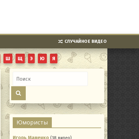
СЛУЧАЙНОЕ ВИДЕО
Ш
Щ
Э
Ю
Я
Юмористы
Игорь Маменко
(38 видео)