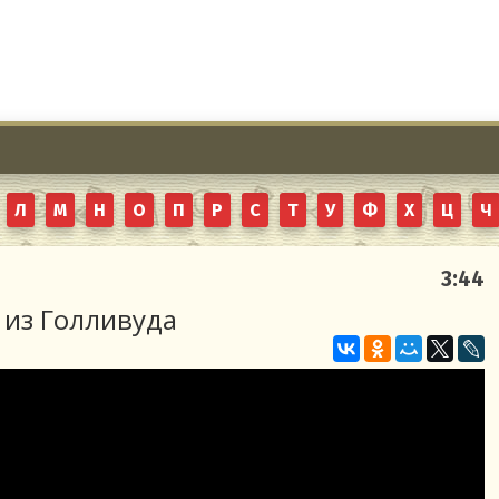
Л
М
Н
О
П
Р
С
Т
У
Ф
Х
Ц
Ч
3:44
 из Голливуда