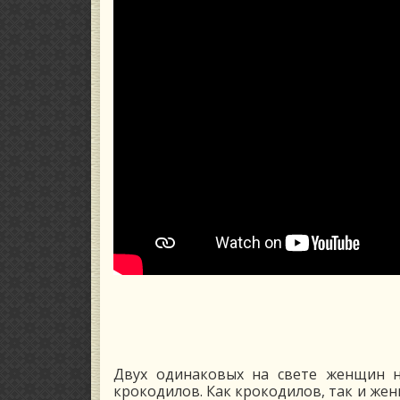
Двух одинаковых на свете женщин н
крокодилов. Как крокодилов, так и жен