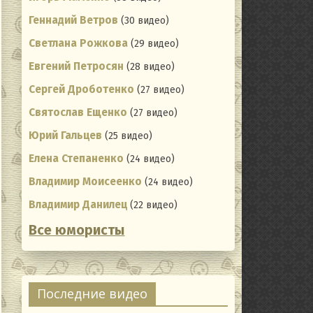
Геннадий Ветров
(30 видео)
Светлана Рожкова
(29 видео)
Евгений Петросян
(28 видео)
Сергей Дроботенко
(27 видео)
Святослав Ещенко
(27 видео)
Юрий Гальцев
(25 видео)
Елена Степаненко
(24 видео)
Владимир Моисеенко
(24 видео)
Владимир Данилец
(22 видео)
Все юмористы
ating
Последние видео