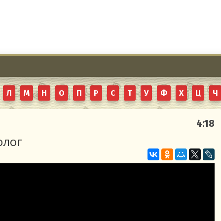
Л
М
Н
О
П
Р
С
Т
У
Ф
Х
Ц
Ч
4:18
олог