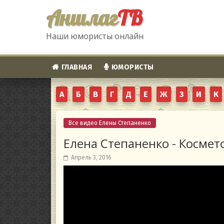
Аншлаг
ТВ
Наши юмористы онлайн
ГЛАВНАЯ
ЮМОРИСТЫ
А
Б
В
Г
Д
Е
Ж
З
И
К
Все видео Елены Степаненко
Елена Степаненко - Космет
Апрель 3, 2016