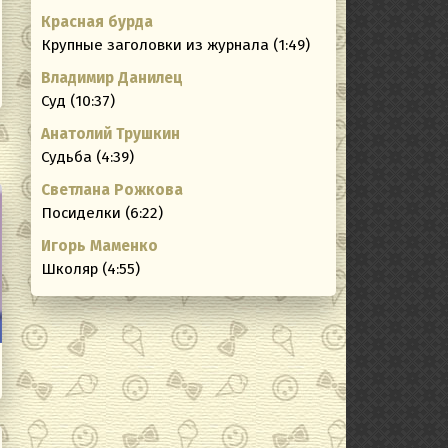
Красная бурда
Крупные заголовки из журнала (1:49)
Владимир Данилец
Суд (10:37)
Анатолий Трушкин
Судьба (4:39)
Светлана Рожкова
Посиделки (6:22)
Игорь Маменко
Школяр (4:55)