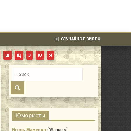
СЛУЧАЙНОЕ ВИДЕО
Ш
Щ
Э
Ю
Я
Юмористы
Игорь Маменко
(38 видео)