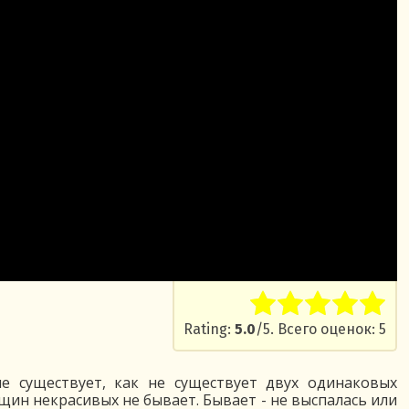
Rate this item:
Submit R
Rating:
5.0
/5. Всего оценок: 5
е существует, как не существует двух одинаковых
щин некрасивых не бывает. Бывает - не выспалась или