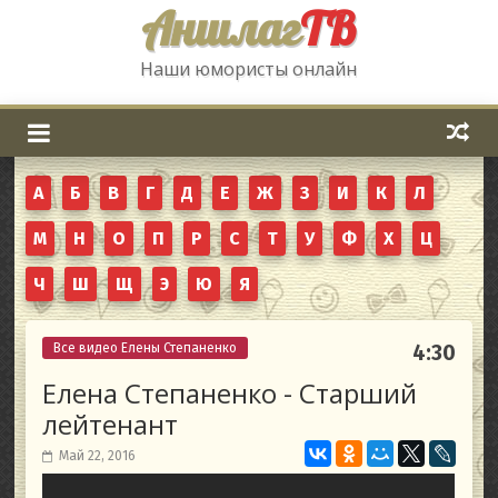
Аншлаг
ТВ
Наши юмористы онлайн
А
Б
В
Г
Д
Е
Ж
З
И
К
Л
М
Н
О
П
Р
С
Т
У
Ф
Х
Ц
Ч
Ш
Щ
Э
Ю
Я
Все видео Елены Степаненко
4:30
Елена Степаненко - Старший
лейтенант
Май 22, 2016