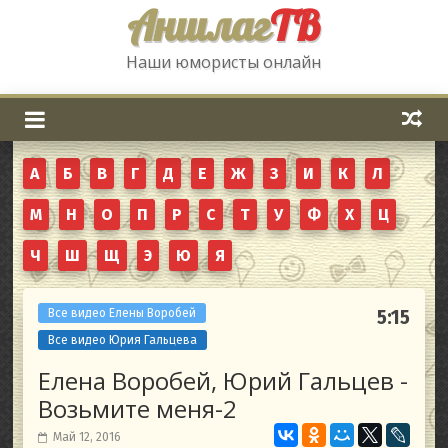
Аншлаг
ТВ
Наши юмористы онлайн
А
Б
В
Г
Д
Е
Ж
З
И
К
Л
М
Н
О
П
Р
С
Т
У
Ф
Х
Ц
Ч
Ш
Щ
Э
Ю
Я
Все видео Елены Воробей
5:15
Все видео Юрия Гальцева
Елена Воробей, Юрий Гальцев -
Возьмите меня-2
Май 12, 2016