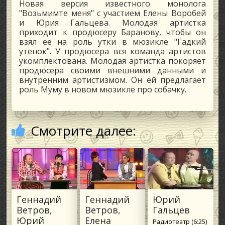
Новая версия известного монолога
"Возьмимте меня" с участием Елены Воробей
и Юрия Гальцева. Молодая артистка
приходит к продюсеру Баранову, чтобы он
взял ее на роль утки в мюзикле "Гадкий
утенок". У продюсера вся команда артистов
укомплектована. Молодая артистка покоряет
продюсера своими внешними данными и
внутренним артистизмом. Он ей предлагает
роль Муму в новом мюзикле про собачку.
Смотрите далее:
Геннадий
Геннадий
Юрий
Ветров,
Ветров,
Гальцев
Юрий
Елена
Радиотеатр (6:25)