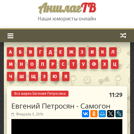
Аншлаг
ТВ
Наши юмористы онлайн
А
Б
В
Г
Д
Е
Ж
З
И
К
Л
М
Н
О
П
Р
С
Т
У
Ф
Х
Ц
Ч
Ш
Щ
Э
Ю
Я
Все видео Евгения Петросяна
11:29
Евгений Петросян - Самогон
Февраль 5, 2016