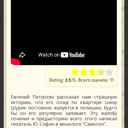
Rate this item:
Submit Ratin
Rating:
3.5
/5. Всего оценок: 11
Евгений Петросян рассказал нам страшную
историю, что его сосед по квартире снизу
Шурик постоянно жалуется в полицию, будто
бы он его регулярно заливает. Эту жалобу
сочинил и предысторию всего этого написал
писатель Ю. Софин в монологе "Самогон".