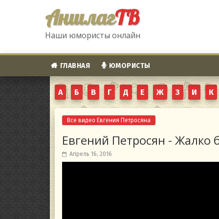
Аншлаг
ТВ
Наши юмористы онлайн
ГЛАВНАЯ
ЮМОРИСТЫ
А
Б
В
Г
Д
Е
Ж
З
И
К
Все видео Евгения Петросяна
Евгений Петросян - Жалко 
Апрель 16, 2016