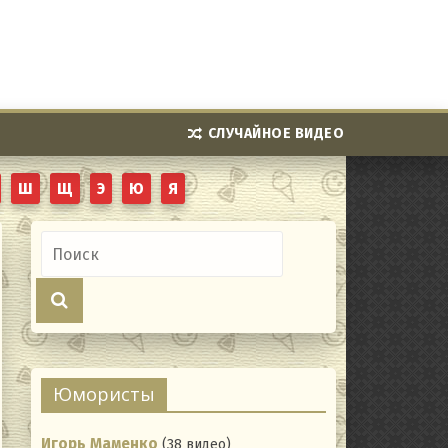
СЛУЧАЙНОЕ ВИДЕО
Ш
Щ
Э
Ю
Я
Юмористы
Игорь Маменко
(38 видео)