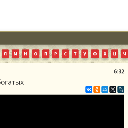
Л
М
Н
О
П
Р
С
Т
У
Ф
Х
Ц
Ч
6:32
богатых