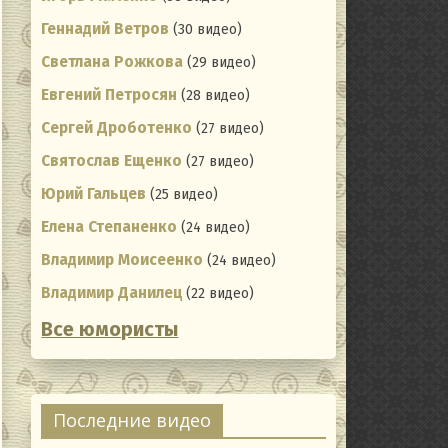
Геннадий Ветров
(30 видео)
Светлана Рожкова
(29 видео)
Евгений Петросян
(28 видео)
Сергей Дроботенко
(27 видео)
Святослав Ещенко
(27 видео)
Юрий Гальцев
(25 видео)
Елена Степаненко
(24 видео)
Владимир Моисеенко
(24 видео)
Владимир Данилец
(22 видео)
Все юмористы
Последние видео