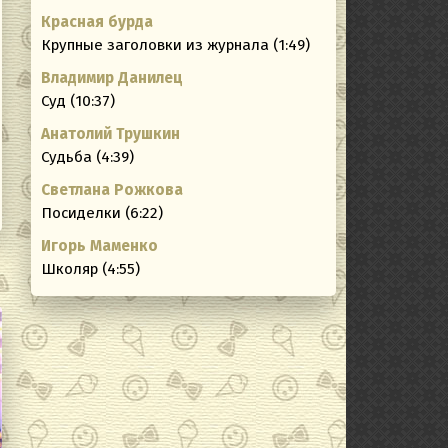
Красная бурда
ating
Крупные заголовки из журнала (1:49)
Владимир Данилец
Суд (10:37)
Анатолий Трушкин
Судьба (4:39)
Светлана Рожкова
Посиделки (6:22)
Игорь Маменко
Школяр (4:55)