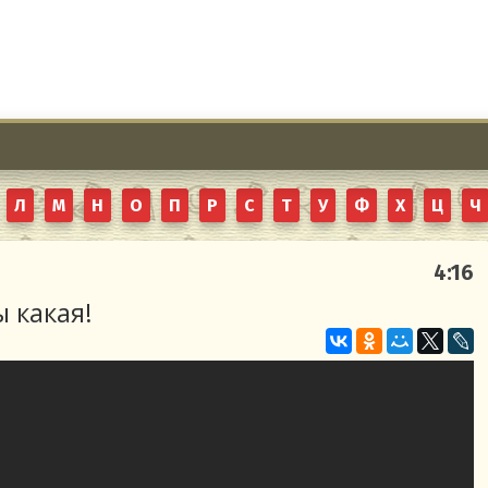
Л
М
Н
О
П
Р
С
Т
У
Ф
Х
Ц
Ч
4:16
ы какая!