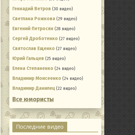
Геннадий Ветров
(30 видео)
Светлана Рожкова
(29 видео)
Евгений Петросян
(28 видео)
Сергей Дроботенко
(27 видео)
Святослав Ещенко
(27 видео)
Юрий Гальцев
(25 видео)
Елена Степаненко
(24 видео)
Владимир Моисеенко
(24 видео)
Владимир Данилец
(22 видео)
Все юмористы
Последние видео