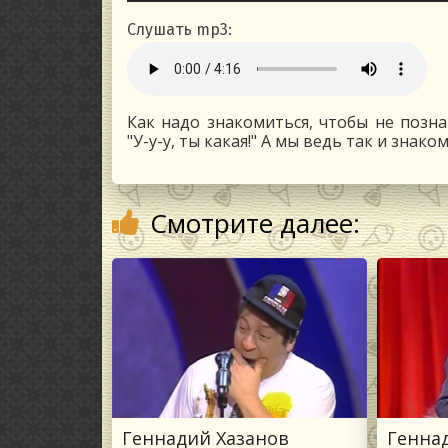
Слушать mp3:
Как надо знакомиться, чтобы не позн
"У-у-у, ты какая!" А мы ведь так и знак
Смотрите далее:
Геннадий Хазанов
Генна