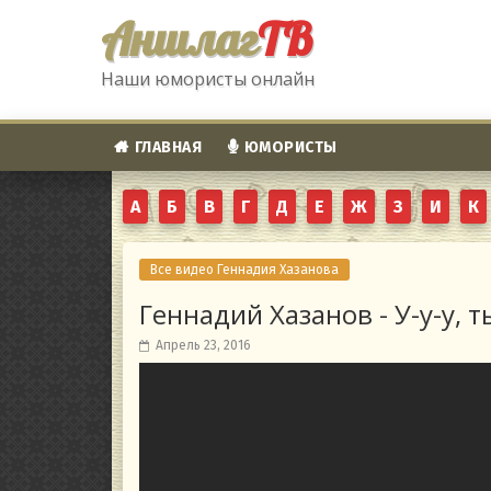
Аншлаг
ТВ
Наши юмористы онлайн
ГЛАВНАЯ
ЮМОРИСТЫ
А
Б
В
Г
Д
Е
Ж
З
И
К
Все видео Геннадия Хазанова
Геннадий Хазанов - У-у-у, т
Апрель 23, 2016