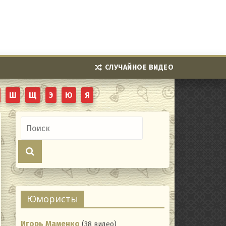
СЛУЧАЙНОЕ ВИДЕО
Ш
Щ
Э
Ю
Я
Юмористы
Игорь Маменко
(38 видео)