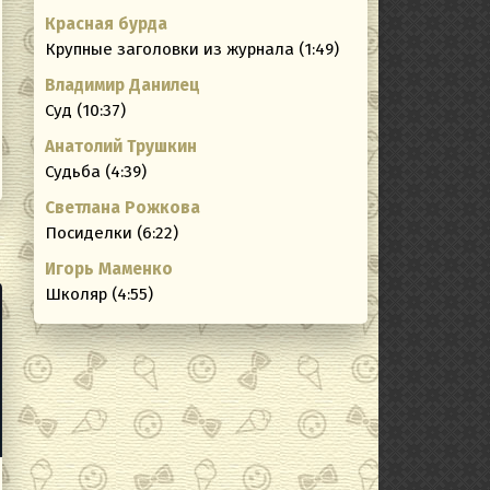
Красная бурда
ating
Крупные заголовки из журнала (1:49)
Владимир Данилец
Суд (10:37)
Анатолий Трушкин
Судьба (4:39)
Светлана Рожкова
Посиделки (6:22)
Игорь Маменко
Школяр (4:55)