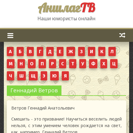
Аншлаг
ТВ
Наши юмористы онлайн
А
Б
В
Г
Д
Е
Ж
З
И
К
Л
М
Н
О
П
Р
С
Т
У
Ф
Х
Ц
Ч
Ш
Щ
Э
Ю
Я
Геннадий Ветров
Ветров Геннадий Анатольевич
Смешить - это призвание! Научиться веселить людей
нельзя, с этим умением человек рождается на свет,
как, например, Геннадий Ветров.