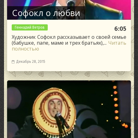
Софокл о любви
Геннадий Ветров
6:05
Художник Софокл рассказывает о своей семье
(бабушке, папе, маме и трех братьях),...
Читать
полностью
Декабрь 28, 2015