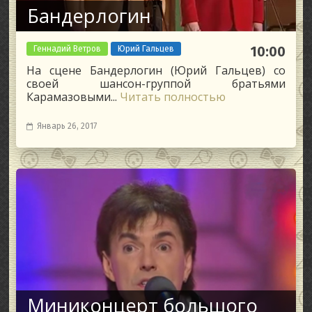
Бандерлогин
Геннадий Ветров
Юрий Гальцев
10:00
На сцене Бандерлогин (Юрий Гальцев) со
своей шансон-группой братьями
Карамазовыми...
Читать полностью
Январь 26, 2017
Миниконцерт большого