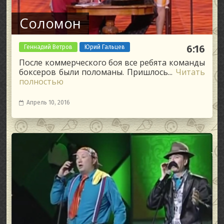
Соломон
Геннадий Ветров
Юрий Гальцев
6:16
После коммерческого боя все ребята команды
боксеров были поломаны. Пришлось...
Читать
полностью
Апрель 10, 2016