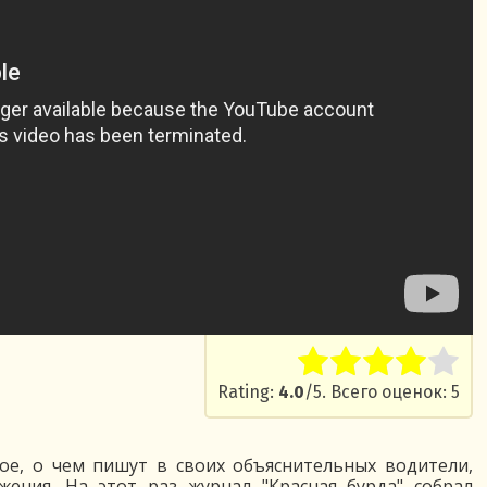
Rate this item:
Submit R
Rating:
4.0
/5. Всего оценок: 5
ое, о чем пишут в своих объяснительных водители,
ения. На этот раз журнал "Красная бурда" собрал