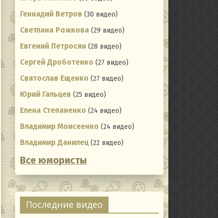
Геннадий Ветров
(30 видео)
Светлана Рожкова
(29 видео)
Евгений Петросян
(28 видео)
Сергей Дроботенко
(27 видео)
Святослав Ещенко
(27 видео)
Юрий Гальцев
(25 видео)
Елена Степаненко
(24 видео)
Владимир Моисеенко
(24 видео)
Владимир Данилец
(22 видео)
Все юмористы
ating
Последние видео