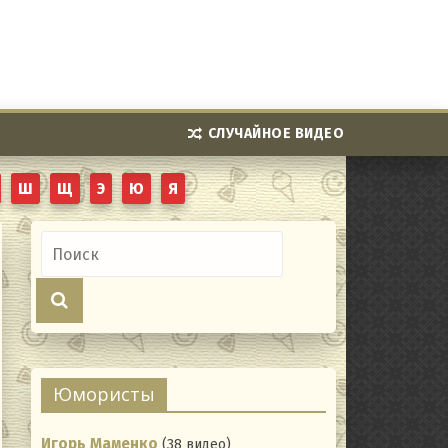
СЛУЧАЙНОЕ ВИДЕО
Ш
Щ
Э
Ю
Я
Юмористы
Игорь Маменко
(38 видео)