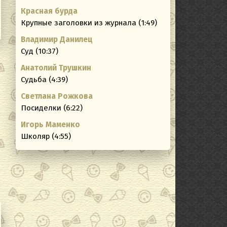
Красная бурда
Крупные заголовки из журнала (1:49)
Владимир Данилец
Суд (10:37)
Анатолий Трушкин
Судьба (4:39)
Светлана Рожкова
Посиделки (6:22)
Игорь Маменко
Школяр (4:55)