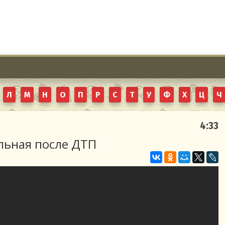
Л
М
Н
О
П
Р
С
Т
У
Ф
Х
Ц
Ч
4:33
льная после ДТП