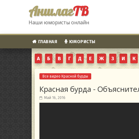
Аншлаг
ТВ
Наши юмористы онлайн
ГЛАВНАЯ
ЮМОРИСТЫ
А
Б
В
Г
Д
Е
Ж
З
И
К
Все видео Красной бурды
Красная бурда - Объясните
Май 16, 2016