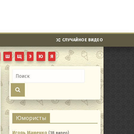
СЛУЧАЙНОЕ ВИДЕО
Ш
Щ
Э
Ю
Я
Юмористы
Игорь Маменко
(38 видео)