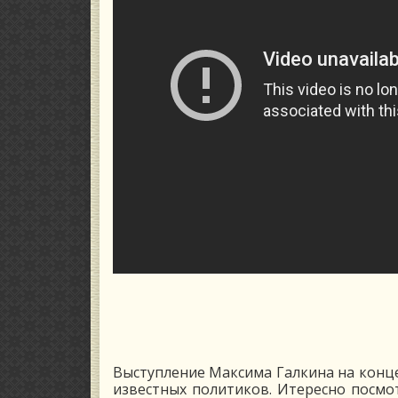
Выступление Максима Галкина на конце
известных политиков. Итересно посмот