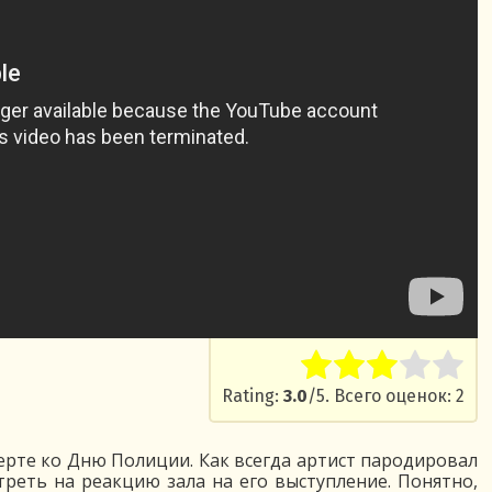
Rate this item:
Submit R
Rating:
3.0
/5. Всего оценок: 2
рте ко Дню Полиции. Как всегда артист пародировал
реть на реакцию зала на его выступление. Понятно,