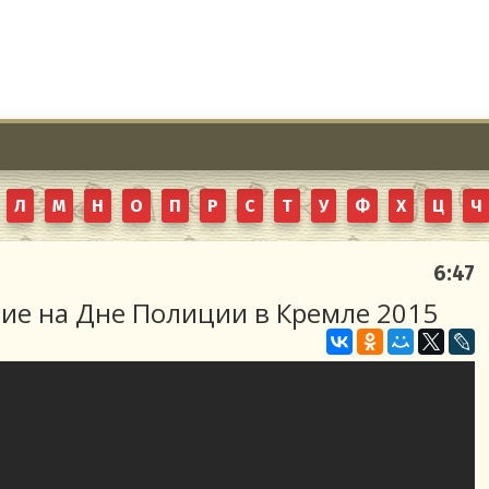
Л
М
Н
О
П
Р
С
Т
У
Ф
Х
Ц
Ч
6:47
ние на Дне Полиции в Кремле 2015