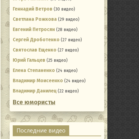
Геннадий Ветров
(30 видео)
Светлана Рожкова
(29 видео)
Евгений Петросян
(28 видео)
Сергей Дроботенко
(27 видео)
Святослав Ещенко
(27 видео)
Юрий Гальцев
(25 видео)
Елена Степаненко
(24 видео)
Владимир Моисеенко
(24 видео)
Владимир Данилец
(22 видео)
Все юмористы
ating
Последние видео