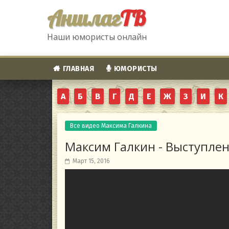
Аншлаг
ТВ
Наши юмористы онлайн
ГЛАВНАЯ
ЮМОРИСТЫ
А
Б
В
Г
Д
Е
Ж
З
И
К
Все видео Максима Галкина
Максим Галкин - Выступле
Март 15, 2016