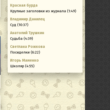
Красная бурда
Крупные заголовки из журнала (1:49)
Владимир Данилец
Суд (10:37)
Анатолий Трушкин
Судьба (4:39)
Светлана Рожкова
Посиделки (6:22)
Игорь Маменко
Школяр (4:55)