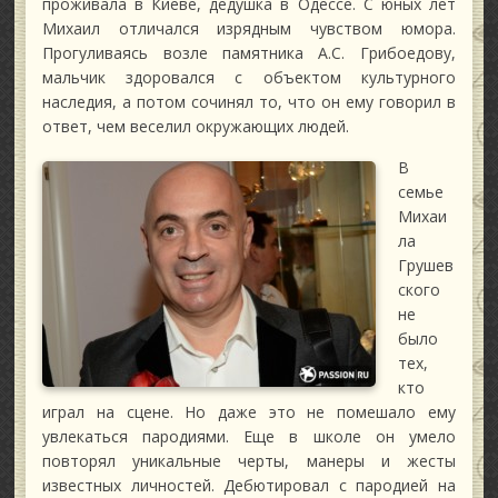
проживала в Киеве, дедушка в Одессе. С юных лет
Михаил отличался изрядным чувством юмора.
Прогуливаясь возле памятника А.С. Грибоедову,
мальчик здоровался с объектом культурного
наследия, а потом сочинял то, что он ему говорил в
ответ, чем веселил окружающих людей.
В
семье
Михаи
ла
Грушев
ского
не
было
тех,
кто
играл на сцене. Но даже это не помешало ему
увлекаться пародиями. Еще в школе он умело
повторял уникальные черты, манеры и жесты
известных личностей. Дебютировал с пародией на