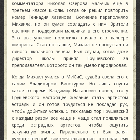
комментатора Николая Озерова мальчик еще в
третьем классе школы. Тогда он решил повторить
номер Геннадия Хазанова. Волнение переполняло
Михаила, но он сумел совладать с ним. Зрители
оценили и поддержали мальчика в его стремлении.
Это выступление положило начало его карьере
юмориста. Став постарше, Михаил не пропускал ни
одного школьного вечера. Был случай, когда даже
директор школы принял Грушевского за
преподавателя, которого он так умело пародировал.
Когда Михаил учился в МИСиС, судьба свела его с
самим Владимиром Винокуром. Но лишь спустя
какое-то время Владимир Натанович понял, что у
Грушевского настоящее желание стать артистом
эстрады и он готов трудиться не покладая рук,
чтобы добиться успеха. С тех самых пор Грушевский
с каждым разом все чаще и чаще стал появляться
среди эстрадных артистов, чтобы ощутить
закулисную жизнь. Параллельно он был занят
художественной самодеятельностью, которая ему