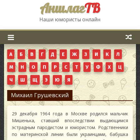
Аншлаг
ТВ
Наши юмористы онлайн
А
Б
В
Г
Д
Е
Ж
З
И
К
Л
М
Н
О
П
Р
С
Т
У
Ф
Х
Ц
Ч
Ш
Щ
Э
Ю
Я
Михаил Грушевский
29 декабря 1964 года в Москве родился мальчик
Мишенька, ставший впоследствии выдающимся
эстрадным пародистом и юмористом. Родственники
по материнской линии были украинцами, бабушка