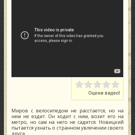
Rate this item:
Su
Оцени видео!
Миров с велосипедом не расстается, но на
нем не ездит. Он ходит с ним, возит его на
метро, но сам на него не садится. Новицкий
пытается узнать о странном увлечении своего
друга.