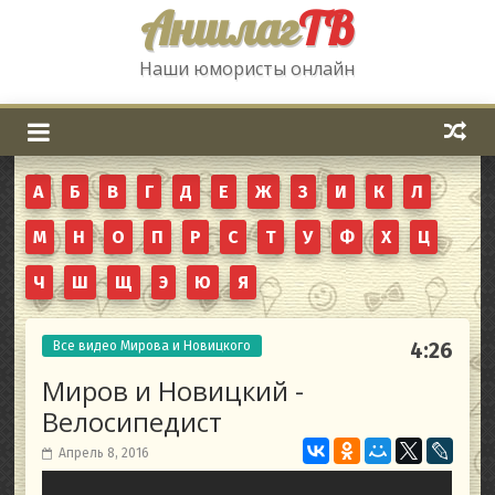
Аншлаг
ТВ
Наши юмористы онлайн
А
Б
В
Г
Д
Е
Ж
З
И
К
Л
М
Н
О
П
Р
С
Т
У
Ф
Х
Ц
Ч
Ш
Щ
Э
Ю
Я
Все видео Мирова и Новицкого
4:26
Миров и Новицкий -
Велосипедист
Апрель 8, 2016