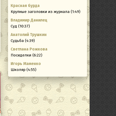
Красная бурда
ating
Крупные заголовки из журнала (1:49)
Владимир Данилец
Суд (10:37)
Анатолий Трушкин
Судьба (4:39)
Светлана Рожкова
Посиделки (6:22)
Игорь Маменко
Школяр (4:55)