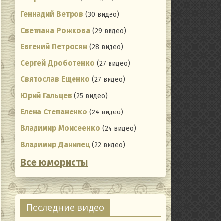
Геннадий Ветров
(30 видео)
Светлана Рожкова
(29 видео)
Евгений Петросян
(28 видео)
Сергей Дроботенко
(27 видео)
Святослав Ещенко
(27 видео)
Юрий Гальцев
(25 видео)
Елена Степаненко
(24 видео)
Владимир Моисеенко
(24 видео)
Владимир Данилец
(22 видео)
Все юмористы
Последние видео