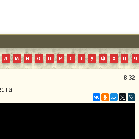
Л
М
Н
О
П
Р
С
Т
У
Ф
Х
Ц
Ч
8:32
еста