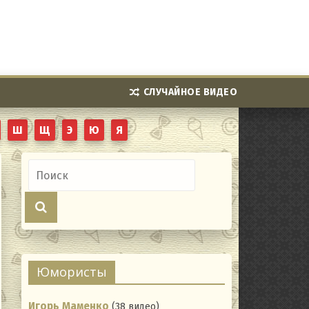
СЛУЧАЙНОЕ ВИДЕО
Ш
Щ
Э
Ю
Я
Юмористы
Игорь Маменко
(38 видео)