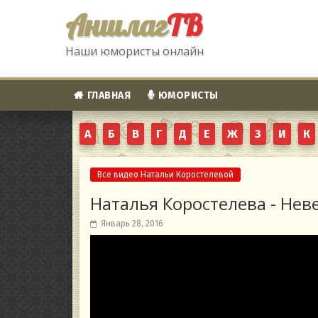
Аншлаг
ТВ
Наши юмористы онлайн
ГЛАВНАЯ
ЮМОРИСТЫ
А
Б
В
Г
Д
Е
Ж
З
И
К
Все видео Натальи Коростелевой
Наталья Коростелева - Нев
Январь 28, 2016