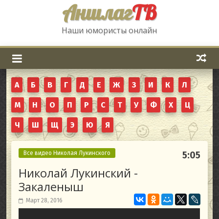
Аншлаг
ТВ
Наши юмористы онлайн
А
Б
В
Г
Д
Е
Ж
З
И
К
Л
М
Н
О
П
Р
С
Т
У
Ф
Х
Ц
Ч
Ш
Щ
Э
Ю
Я
Все видео Николая Лукинского
5:05
Николай Лукинский -
Закаленыш
Март 28, 2016