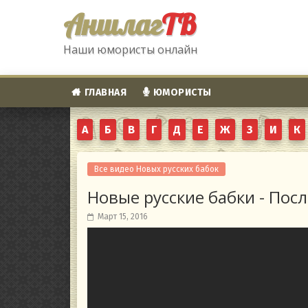
Аншлаг
ТВ
Наши юмористы онлайн
ГЛАВНАЯ
ЮМОРИСТЫ
А
Б
В
Г
Д
Е
Ж
З
И
К
Все видео Новых русских бабок
Новые русские бабки - Посл
Март 15, 2016