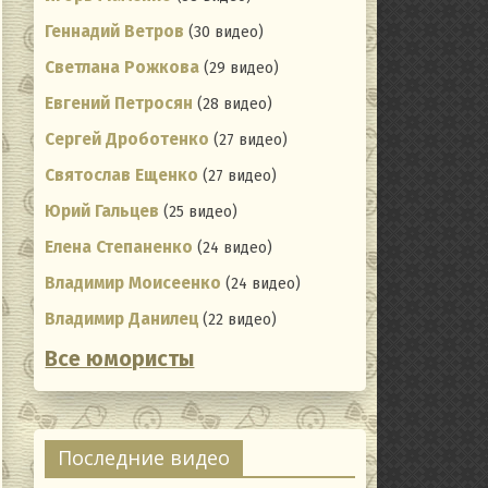
Геннадий Ветров
(30 видео)
Светлана Рожкова
(29 видео)
Евгений Петросян
(28 видео)
Сергей Дроботенко
(27 видео)
Святослав Ещенко
(27 видео)
Юрий Гальцев
(25 видео)
Елена Степаненко
(24 видео)
Владимир Моисеенко
(24 видео)
Владимир Данилец
(22 видео)
Все юмористы
ting
Последние видео