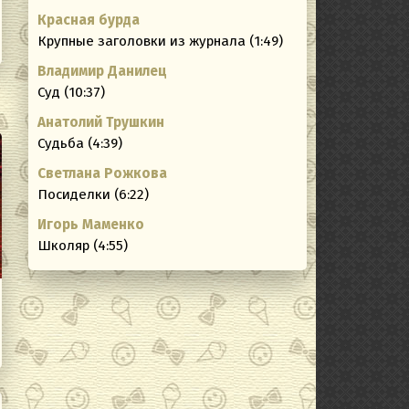
Красная бурда
Крупные заголовки из журнала (1:49)
Владимир Данилец
Суд (10:37)
Анатолий Трушкин
Судьба (4:39)
Светлана Рожкова
Посиделки (6:22)
Игорь Маменко
Школяр (4:55)