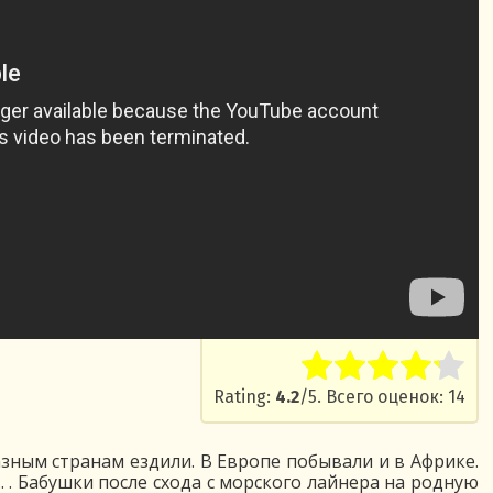
Rate this item:
Submit Ra
Rating:
4.2
/5. Всего оценок: 14
зным странам ездили. В Европе побывали и в Африке.
. . Бабушки после схода с морского лайнера на родную