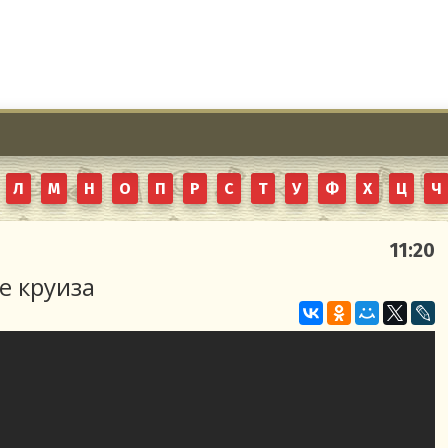
Л
М
Н
О
П
Р
С
Т
У
Ф
Х
Ц
Ч
11:20
е круиза