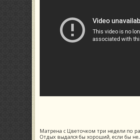
Матрена с Цветочком три недели по ра
Отдых выдался бы хороший, если бы не..