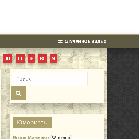
СЛУЧАЙНОЕ ВИДЕО
Ш
Щ
Э
Ю
Я
Юмористы
Игорь Маменко
(38 видео)