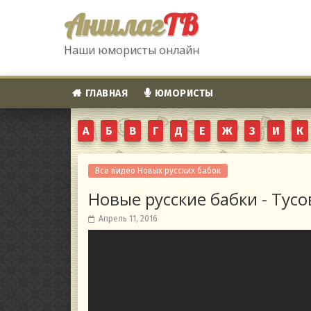
Аншлаг
ТВ
Наши юмористы онлайн
ГЛАВНАЯ
ЮМОРИСТЫ
А
Б
В
Г
Д
Е
Ж
З
И
К
Все видео Новых русских бабок
Новые русские бабки - Тусо
Апрель 11, 2016