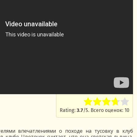
Rate this item:
Submit Ra
Rating:
3.7
/5. Всего оценок: 10
телями впечатлениями о походе на тусовку в клуб
 в клубе Цветочек считает, что она светская львица,