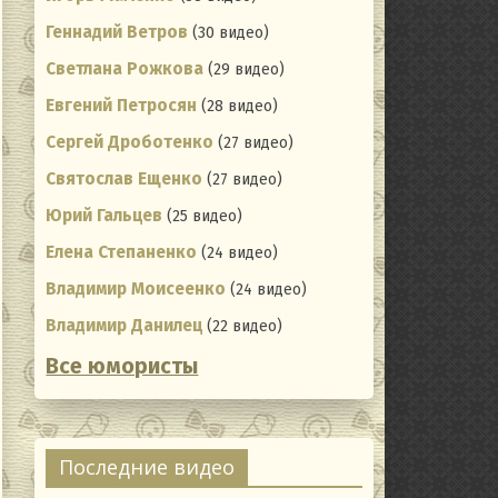
Геннадий Ветров
(30 видео)
Светлана Рожкова
(29 видео)
Евгений Петросян
(28 видео)
Сергей Дроботенко
(27 видео)
Святослав Ещенко
(27 видео)
Юрий Гальцев
(25 видео)
Елена Степаненко
(24 видео)
Владимир Моисеенко
(24 видео)
Владимир Данилец
(22 видео)
Все юмористы
ting
Последние видео