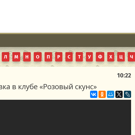
Л
М
Н
О
П
Р
С
Т
У
Ф
Х
Ц
Ч
10:22
вка в клубе «Розовый скунс»