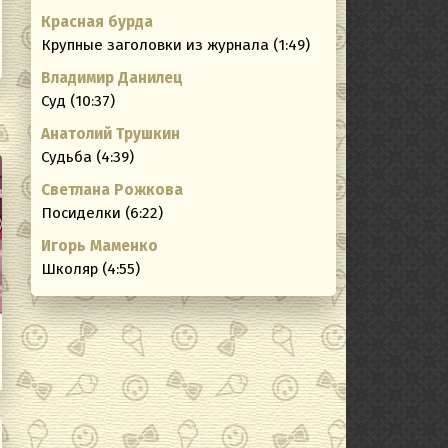
Красная бурда
Крупные заголовки из журнала (1:49)
Владимир Данилец
Суд (10:37)
Анатолий Трушкин
Судьба (4:39)
Светлана Рожкова
Посиделки (6:22)
Игорь Маменко
Школяр (4:55)