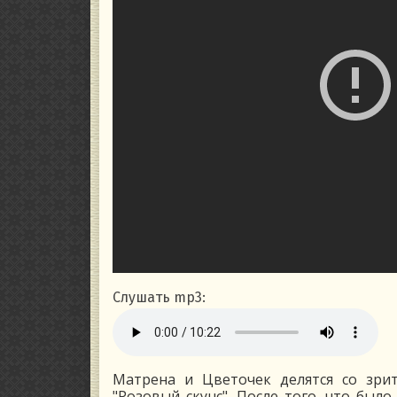
Слушать mp3:
Матрена и Цветочек делятся со зри
"Розовый скунс". После того, что было