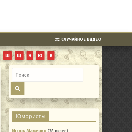
СЛУЧАЙНОЕ ВИДЕО
Ш
Щ
Э
Ю
Я
Юмористы
Игорь Маменко
(38 видео)