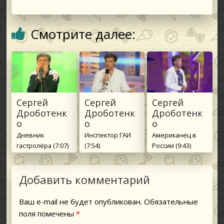
Смотрите далее:
Сергей
Сергей
Сергей
Дроботенк
Дроботенк
Дроботенк
о
о
о
Дневник
Инспектор ГАИ
Американец в
гастролёра (7:07)
(7:54)
России (9:43)
Добавить комментарий
Ваш e-mail не будет опубликован.
Обязательные
поля помечены
*