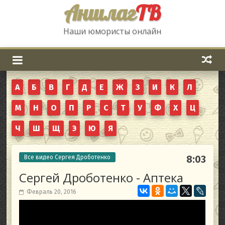
Аншлаг
ТВ
Наши юмористы онлайн
А
Б
В
Г
Д
Е
Ж
З
И
К
Л
М
Н
О
П
Р
С
Т
У
Ф
Х
Ц
Ч
Ш
Щ
Э
Ю
Я
Все видео Сергея Дроботенко
8:03
Сергей Дроботенко - Аптека
Февраль 20, 2016