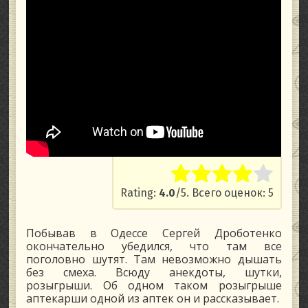
Rate this item:
Submit Rati
Rating:
4.0
/5. Всего оценок: 5
Побывав в Одессе Сергей Дроботенко
окончательно убедился, что там все
поголовно шутят. Там невозможно дышать
без смеха. Всюду анекдоты, шутки,
розыгрыши. Об одном таком розыгрыше
аптекарши одной из аптек он и рассказывает.