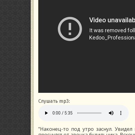
Слушать mp3:
"Наконец-то под утро заснул. Увидел
проснулся от звонка будильника. Вскоч