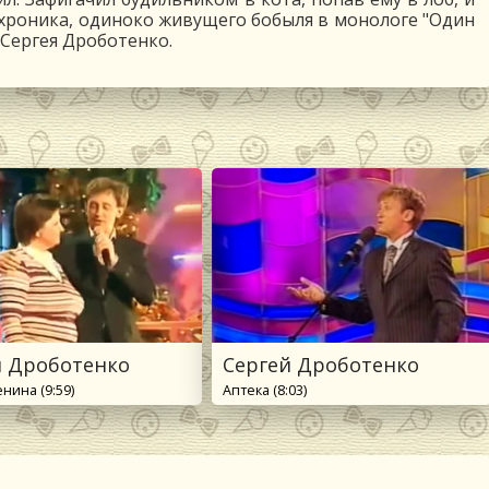
" - хроника, одиноко живущего бобыля в монологе "Один
 Сергея Дроботенко.
й Дроботенко
Сергей Дроботенко
нина (9:59)
Аптека (8:03)