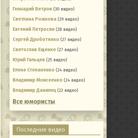
Геннадий Ветров
(30 видео)
Светлана Рожкова
(29 видео)
Евгений Петросян
(28 видео)
Сергей Дроботенко
(27 видео)
Святослав Ещенко
(27 видео)
Юрий Гальцев
(25 видео)
Елена Степаненко
(24 видео)
Владимир Моисеенко
(24 видео)
Владимир Данилец
(22 видео)
Все юмористы
ting
Последние видео