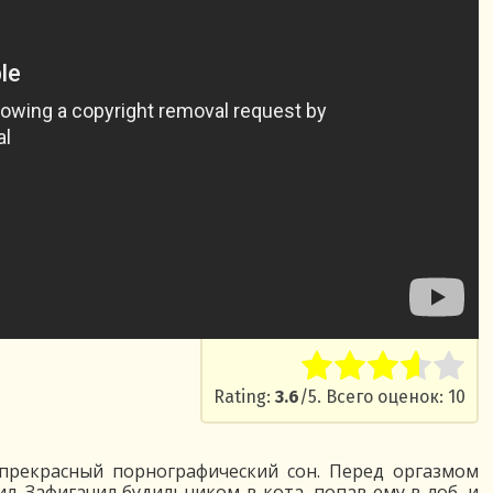
Rate this item:
Submit Ra
Rating:
3.6
/5. Всего оценок: 10
 прекрасный порнографический сон. Перед оргазмом
ил. Зафигачил будильником в кота, попав ему в лоб, и