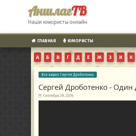
Аншлаг
ТВ
Наши юмористы онлайн
ГЛАВНАЯ
ЮМОРИСТЫ
А
Б
В
Г
Д
Е
Ж
З
И
К
Все видео Сергея Дроботенко
Сергей Дроботенко - Один 
Сентябрь 29, 2016