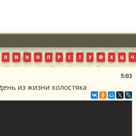
Л
М
Н
О
П
Р
С
Т
У
Ф
Х
Ц
Ч
5:03
день из жизни холостяка