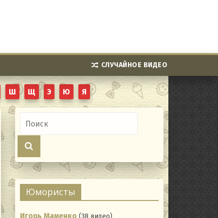
СЛУЧАЙНОЕ ВИДЕО
Ш
Щ
Э
Ю
Я
Юмористы
Игорь Маменко
(38 видео)