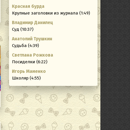
Красная бурда
Крупные заголовки из журнала (1:49)
Владимир Данилец
Суд (10:37)
Анатолий Трушкин
Судьба (4:39)
Светлана Рожкова
Посиделки (6:22)
Игорь Маменко
Школяр (4:55)