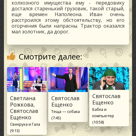
колхозного имущества ему - передовику
достался старенький грузовик, такой старый,
еще времен Наполеона. Иван очень
расстроился этому обстоятельству, но его
огорчения были напрасны. Трактор оказался
мал золотник, да дорог.
Смотрите далее:
Святослав
Светлана
Святослав
Ещенко
Рожкова,
Ещенко
Бабка и
Святослав
Теща — собака
компьютер
Ещенко
(7:45)
(10:58)
Свекруха и Гала
(9:13)