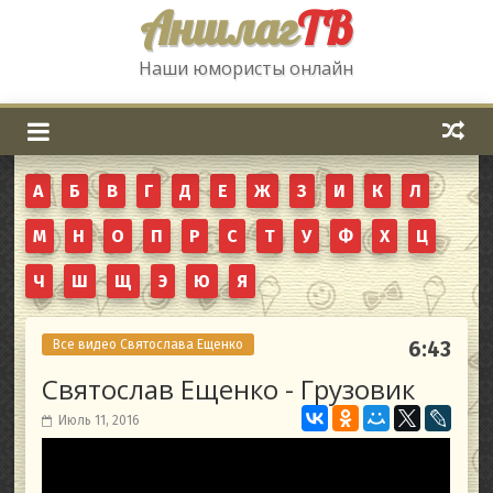
Аншлаг
ТВ
Наши юмористы онлайн
А
Б
В
Г
Д
Е
Ж
З
И
К
Л
М
Н
О
П
Р
С
Т
У
Ф
Х
Ц
Ч
Ш
Щ
Э
Ю
Я
Все видео Святослава Ещенко
6:43
Святослав Ещенко - Грузовик
Июль 11, 2016