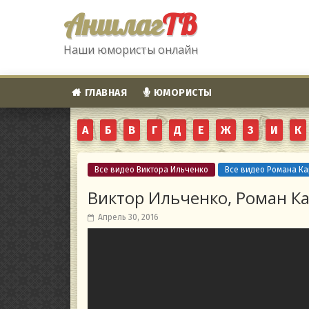
Аншлаг
ТВ
Наши юмористы онлайн
ГЛАВНАЯ
ЮМОРИСТЫ
А
Б
В
Г
Д
Е
Ж
З
И
К
Все видео Виктора Ильченко
Все видео Романа К
Виктор Ильченко, Роман Ка
Апрель 30, 2016