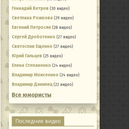
Геннадий Ветров
(30 видео)
Светлана Рожкова
(29 видео)
Евгений Петросян
(28 видео)
Сергей Дроботенко
(27 видео)
Святослав Ещенко
(27 видео)
Юрий Гальцев
(25 видео)
Елена Степаненко
(24 видео)
Владимир Моисеенко
(24 видео)
Владимир Данилец
(22 видео)
Все юмористы
Последние видео