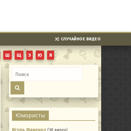
СЛУЧАЙНОЕ ВИДЕО
Ш
Щ
Э
Ю
Я
Юмористы
Игорь Маменко
(38 видео)