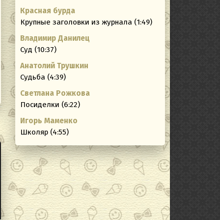
Красная бурда
ating
Крупные заголовки из журнала (1:49)
Владимир Данилец
Суд (10:37)
Анатолий Трушкин
Судьба (4:39)
Светлана Рожкова
Посиделки (6:22)
Игорь Маменко
Школяр (4:55)