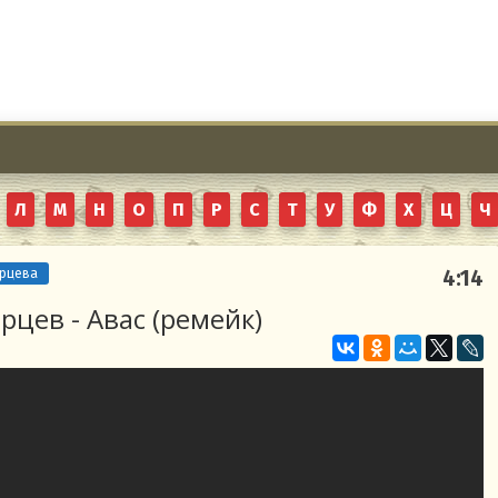
Л
М
Н
О
П
Р
С
Т
У
Ф
Х
Ц
Ч
арцева
4:14
рцев - Авас (ремейк)