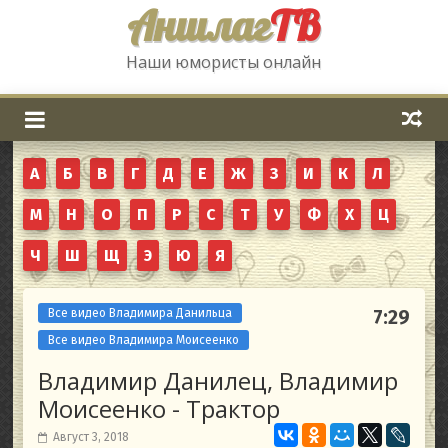
Аншлаг
ТВ
Наши юмористы онлайн
А
Б
В
Г
Д
Е
Ж
З
И
К
Л
М
Н
О
П
Р
С
Т
У
Ф
Х
Ц
Ч
Ш
Щ
Э
Ю
Я
Все видео Владимира Данильца
7:29
Все видео Владимира Моисеенко
Владимир Данилец, Владимир
Моисеенко - Трактор
Август 3, 2018