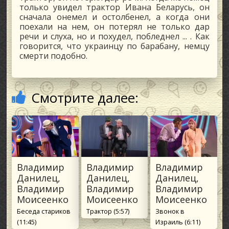
только увидел трактор Ивана Беларусь, он
сначала онемел и остолбенел, а когда они
поехали на нем, он потерял не только дар
речи и слуха, но и похудел, побледнел ... . Как
говорится, что украинцу по барабану, немцу
смерти подобно.
Смотрите далее:
Владимир
Владимир
Владимир
Данилец,
Данилец,
Данилец,
Владимир
Владимир
Владимир
Моисеенко
Моисеенко
Моисеенко
Беседа стариков
Трактор (5:57)
Звонок в
(11:45)
Израиль (6:11)