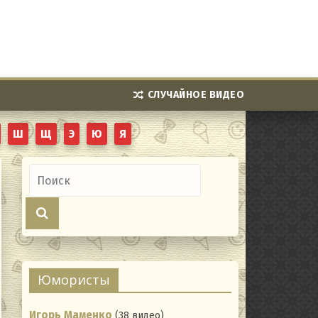
СЛУЧАЙНОЕ ВИДЕО
Ш
Щ
Э
Ю
Я
Юмористы
Игорь Маменко
(38 видео)