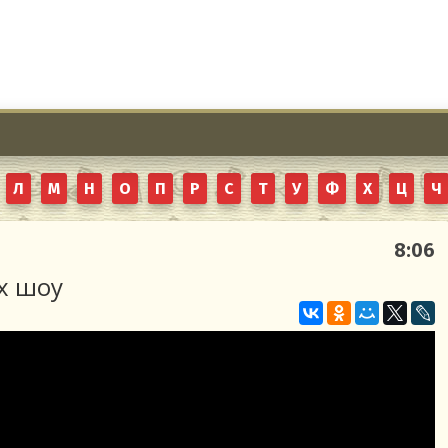
Л
М
Н
О
П
Р
С
Т
У
Ф
Х
Ц
Ч
8:06
х шоу