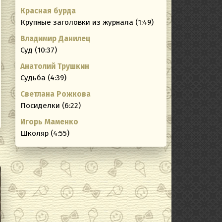
Красная бурда
ating
Крупные заголовки из журнала (1:49)
Владимир Данилец
Суд (10:37)
Анатолий Трушкин
Судьба (4:39)
Светлана Рожкова
Посиделки (6:22)
Игорь Маменко
Школяр (4:55)