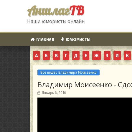
Аншлаг
ТВ
Наши юмористы онлайн
ГЛАВНАЯ
ЮМОРИСТЫ
А
Б
В
Г
Д
Е
Ж
З
И
К
Все видео Владимира Моисеенко
Владимир Моисеенко - Сдо
Январь 6, 2016