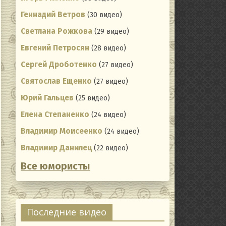
Геннадий Ветров
(30 видео)
Светлана Рожкова
(29 видео)
Евгений Петросян
(28 видео)
Сергей Дроботенко
(27 видео)
Святослав Ещенко
(27 видео)
Юрий Гальцев
(25 видео)
Елена Степаненко
(24 видео)
Владимир Моисеенко
(24 видео)
Владимир Данилец
(22 видео)
Все юмористы
Последние видео