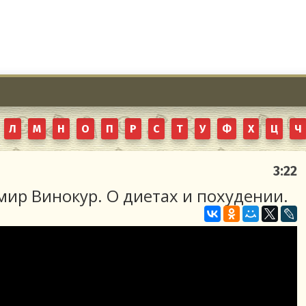
Л
М
Н
О
П
Р
С
Т
У
Ф
Х
Ц
Ч
3:22
ир Винокур. О диетах и похудении.