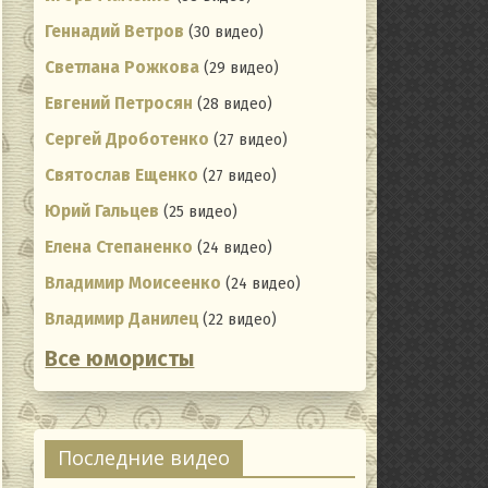
Геннадий Ветров
(30 видео)
Светлана Рожкова
(29 видео)
Евгений Петросян
(28 видео)
Сергей Дроботенко
(27 видео)
Святослав Ещенко
(27 видео)
Юрий Гальцев
(25 видео)
Елена Степаненко
(24 видео)
Владимир Моисеенко
(24 видео)
Владимир Данилец
(22 видео)
Все юмористы
ating
Последние видео