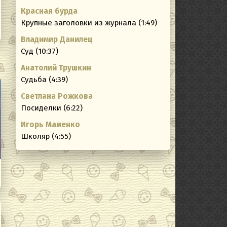
Красная бурда
Крупные заголовки из журнала (1:49)
Владимир Данилец
Суд (10:37)
Анатолий Трушкин
Судьба (4:39)
Светлана Рожкова
Посиделки (6:22)
Игорь Маменко
Школяр (4:55)