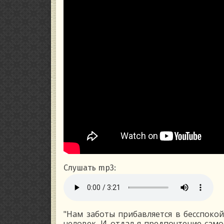
Слушать mp3:
"Нам заботы прибавляется в бесспокой
человек. И отдал я предпочтение само