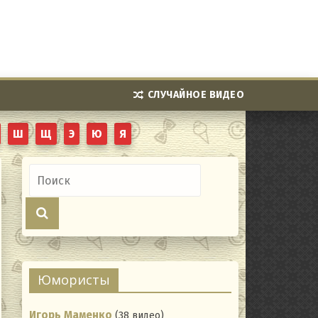
СЛУЧАЙНОЕ ВИДЕО
Ш
Щ
Э
Ю
Я
Юмористы
Игорь Маменко
(38 видео)