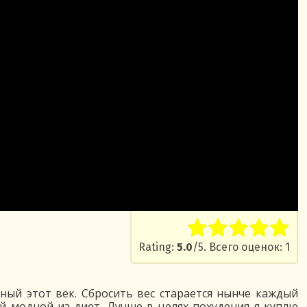
Rate this item:
Submit R
Rating:
5.0
/5. Всего оценок: 1
ный этот век. Сбросить вес старается нынче каждый
й модной из диет. Лучше в целях похудения я куплю