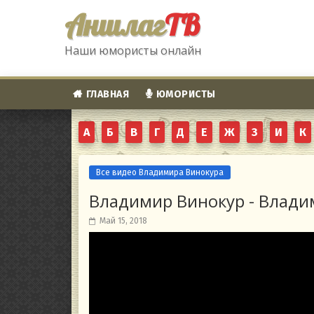
Аншлаг
ТВ
Наши юмористы онлайн
ГЛАВНАЯ
ЮМОРИСТЫ
А
Б
В
Г
Д
Е
Ж
З
И
К
Все видео Владимира Винокура
Владимир Винокур - Владим
Май 15, 2018