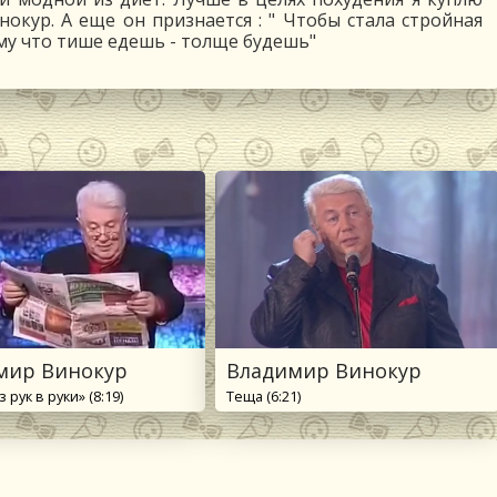
нокур. А еще он признается : " Чтобы стала стройная
ому что тише едешь - толще будешь"
мир Винокур
Владимир Винокур
 рук в руки» (8:19)
Теща (6:21)