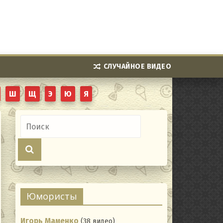
СЛУЧАЙНОЕ ВИДЕО
Ш
Щ
Э
Ю
Я
Юмористы
Игорь Маменко
(38 видео)