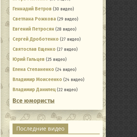
Геннадий Ветров
(30 видео)
Светлана Рожкова
(29 видео)
Евгений Петросян
(28 видео)
Сергей Дроботенко
(27 видео)
Святослав Ещенко
(27 видео)
Юрий Гальцев
(25 видео)
Елена Степаненко
(24 видео)
Владимир Моисеенко
(24 видео)
Владимир Данилец
(22 видео)
Все юмористы
Последние видео