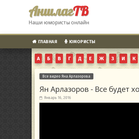
Аншлаг
ТВ
Наши юмористы онлайн
ГЛАВНАЯ
ЮМОРИСТЫ
А
Б
В
Г
Д
Е
Ж
З
И
К
Все видео Яна Арлазорова
Ян Арлазоров - Все будет х
Январь 16, 2016