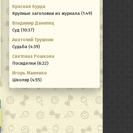
Красная бурда
ating
Крупные заголовки из журнала (1:49)
Владимир Данилец
Суд (10:37)
Анатолий Трушкин
Судьба (4:39)
Светлана Рожкова
Посиделки (6:22)
Игорь Маменко
Школяр (4:55)