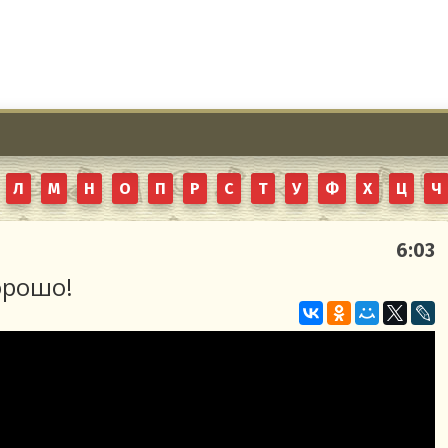
Л
М
Н
О
П
Р
С
Т
У
Ф
Х
Ц
Ч
6:03
орошо!