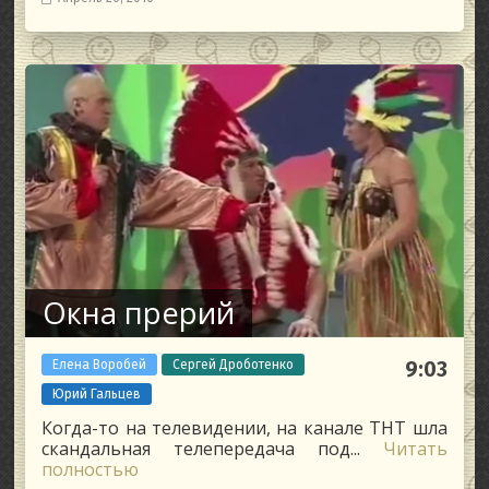
Окна прерий
Елена Воробей
Сергей Дроботенко
9:03
Юрий Гальцев
Когда-то на телевидении, на канале ТНТ шла
скандальная телепередача под...
Читать
полностью