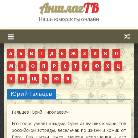
Аншлаг
ТВ
Наши юмористы онлайн
А
Б
В
Г
Д
Е
Ж
З
И
К
Л
М
Н
О
П
Р
С
Т
У
Ф
Х
Ц
Ч
Ш
Щ
Э
Ю
Я
Юрий Гальцев
Гальцев Юрий Николаевич
Его голос узнает каждый. Один из лучших юмористов
российской эстрады, весельчак по жизни и комик от
Бога. Его шутки, смех, манера исполнения - его