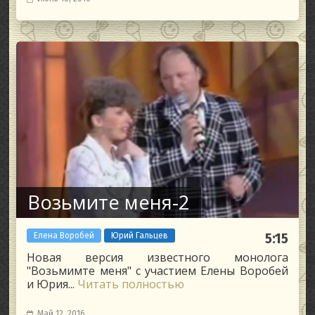
Возьмите меня-2
Елена Воробей
Юрий Гальцев
5:15
Новая версия известного монолога
"Возьмимте меня" с участием Елены Воробей
и Юрия...
Читать полностью
Май 12, 2016