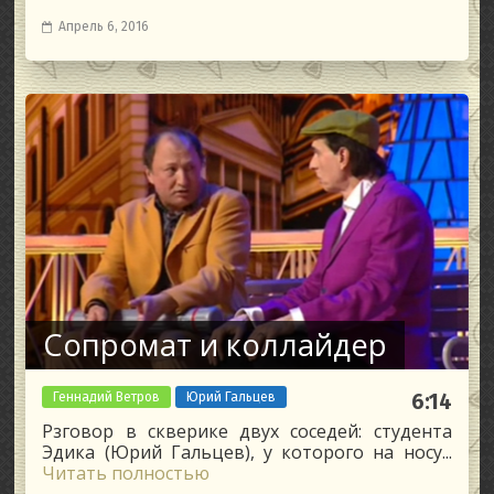
Апрель 6, 2016
Сопромат и коллайдер
Геннадий Ветров
Юрий Гальцев
6:14
Рзговор в скверике двух соседей: студента
Эдика (Юрий Гальцев), у которого на носу...
Читать полностью