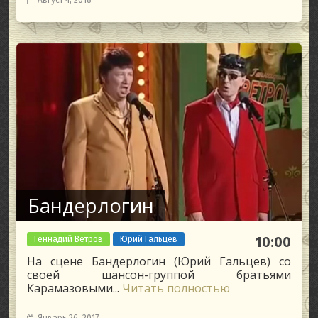
Август 4, 2018
Бандерлогин
Геннадий Ветров
Юрий Гальцев
10:00
На сцене Бандерлогин (Юрий Гальцев) со
своей шансон-группой братьями
Карамазовыми...
Читать полностью