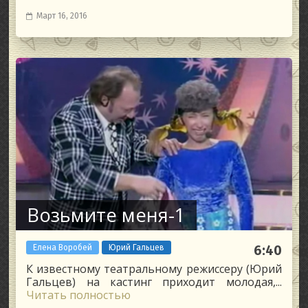
Март 16, 2016
Возьмите меня-1
Елена Воробей
Юрий Гальцев
6:40
К известному театральному режиссеру (Юрий
Гальцев) на кастинг приходит молодая,...
Читать полностью